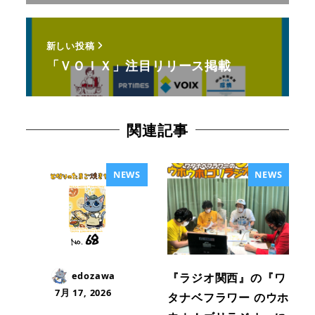
新しい投稿
「ＶＯＩＸ」注目リリース掲載
関連記事
NEWS
NEWS
edozawa
『ラジオ関西』の『ワ
7月 17, 2026
タナベフラワー のウホ