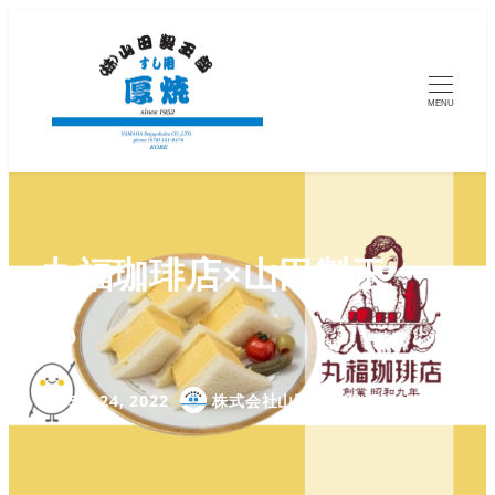
MENU
丸福珈琲店×山田製玉
部
カテゴリー
5月 24, 2022
株式会社山田製玉部
NEWS
投稿日
著
者